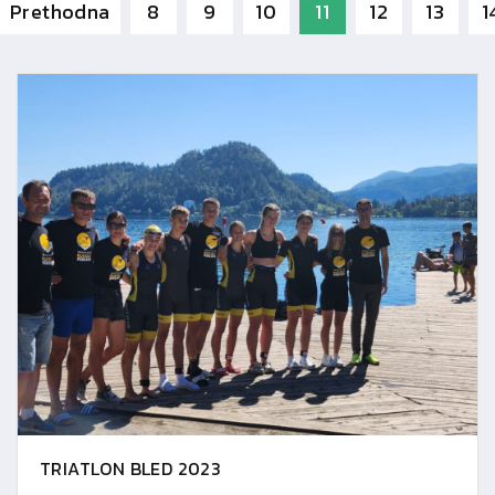
Prethodna
8
9
10
11
12
13
1
TRIATLON BLED 2023