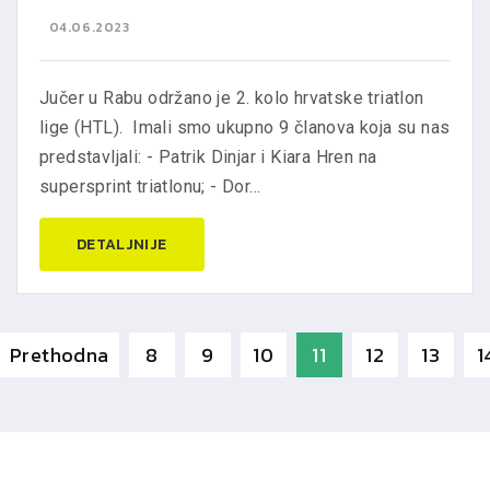
04.06.2023
Jučer u Rabu održano je 2. kolo hrvatske triatlon
lige (HTL). Imali smo ukupno 9 članova koja su nas
predstavljali: - Patrik Dinjar i Kiara Hren na
supersprint triatlonu; - Dor...
DETALJNIJE
Prethodna
8
9
10
11
12
13
1