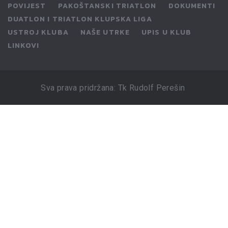
POVIJEST
PAKOŠTANSKI TRIATLON
DOKUMENTI
DUATLON I TRIATLON KLUPSKA LIGA
USTROJ KLUBA
NAŠE UTRKE
UPIS U KLUB
LINKOVI
Sva prava pridržana: Tk Rudolf Perešin