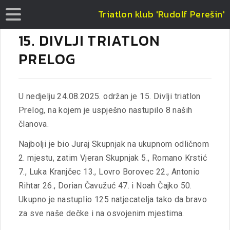
Triatlon klub 'Rudolf Perešin'
15. DIVLJI TRIATLON
PRELOG
U nedjelju 24.08.2025. održan je 15. Divlji triatlon
Prelog, na kojem je uspješno nastupilo 8 naših
članova.
Najbolji je bio Juraj Skupnjak na ukupnom odličnom
2. mjestu, zatim Vjeran Skupnjak 5., Romano Krstić
7., Luka Kranjčec 13., Lovro Borovec 22., Antonio
Rihtar 26., Dorian Čavužuć 47. i Noah Čajko 50.
Ukupno je nastuplio 125 natjecatelja tako da bravo
za sve naše dečke i na osvojenim mjestima.