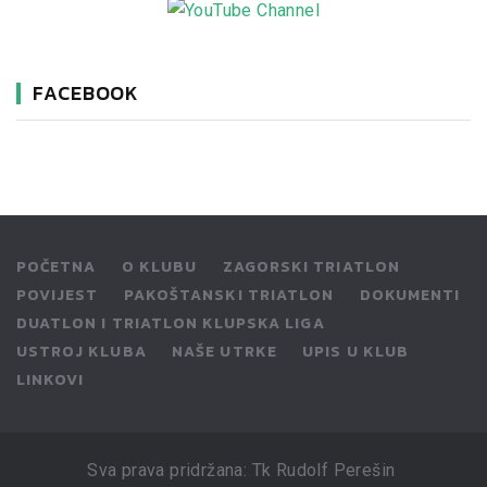
FACEBOOK
POČETNA
O KLUBU
ZAGORSKI TRIATLON
POVIJEST
PAKOŠTANSKI TRIATLON
DOKUMENTI
DUATLON I TRIATLON KLUPSKA LIGA
USTROJ KLUBA
NAŠE UTRKE
UPIS U KLUB
LINKOVI
Sva prava pridržana: Tk Rudolf Perešin