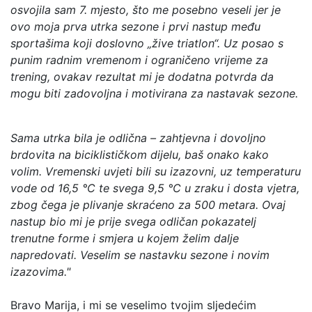
osvojila sam 7. mjesto, što me posebno veseli jer je
ovo moja prva utrka sezone i prvi nastup među
sportašima koji doslovno „žive triatlon“. Uz posao s
punim radnim vremenom i ograničeno vrijeme za
trening, ovakav rezultat mi je dodatna potvrda da
mogu biti zadovoljna i motivirana za nastavak sezone.
Sama utrka bila je odlična – zahtjevna i dovoljno
brdovita na biciklističkom dijelu, baš onako kako
volim. Vremenski uvjeti bili su izazovni, uz temperaturu
vode od 16,5 °C te svega 9,5 °C u zraku i dosta vjetra,
zbog čega je plivanje skraćeno za 500 metara. Ovaj
nastup bio mi je prije svega odličan pokazatelj
trenutne forme i smjera u kojem želim dalje
napredovati. Veselim se nastavku sezone i novim
izazovima."
Bravo Marija, i mi se veselimo tvojim sljedećim