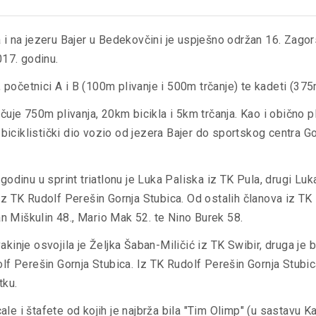
i na jezeru Bajer u Bedekovčini je uspješno održan 16. Zagors
017. godinu.
, početnici A i B (100m plivanje i 500m trčanje) te kadeti (375
ključuje 750m plivanja, 20km bicikla i 5km trčanja. Kao i obično
ciklistički dio vozio od jezera Bajer do sportskog centra Go
odinu u sprint triatlonu je Luka Paliska iz TK Pula, drugi Luka
z TK Rudolf Perešin Gornja Stubica. Od ostalih članova iz TK
an Miškulin 48., Mario Mak 52. te Nino Burek 58.
inje osvojila je Željka Šaban-Miličić iz TK Swibir, druga je b
f Perešin Gornja Stubica. Iz TK Rudolf Perešin Gornja Stubica 
tku.
cale i štafete od kojih je najbrža bila "Tim Olimp" (u sastavu Ka