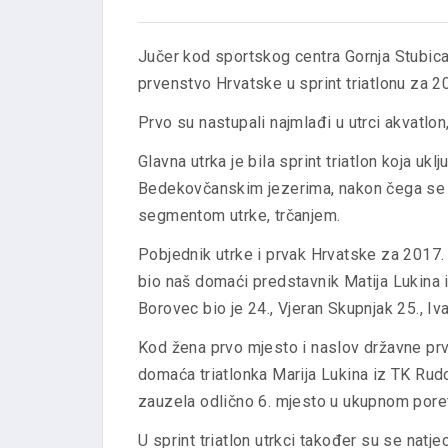
Jučer kod sportskog centra Gornja Stubica 
prvenstvo Hrvatske u sprint triatlonu za 2
Prvo su nastupali najmlađi u utrci akvatlon
Glavna utrka je bila sprint triatlon koja u
Bedekovčanskim jezerima, nakon čega se bi
segmentom utrke, trčanjem.
Pobjednik utrke i prvak Hrvatske za 2017. g
bio naš domaći predstavnik Matija Lukina i
Borovec bio je 24., Vjeran Skupnjak 25., Iv
Kod žena prvo mjesto i naslov državne prvak
domaća triatlonka Marija Lukina iz TK Rudol
zauzela odlično 6. mjesto u ukupnom pore
U sprint triatlon utrkci također su se natje