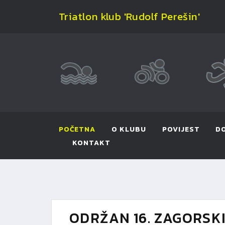
Triatlon klub 'Rudolf Perešin'
POČETNA
O KLUBU
POVIJEST
D
KONTAKT
ODRŽAN 16. ZAGORSK