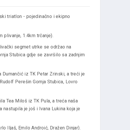
ki triatlon - pojedinačno i ekipno
m plivanje, 1.4km trčanje).
 plivački segmet utrke se održao na
rnja Stubica gdje se završilo sa zadnjim
 Dumančić iz TK Petar Zrinski, a treći je
 Rudolf Perešin Gornja Stubica, Lovro
ila Tea Miloš iz TK Pula, a treća naša
nastupila je još i Ivana Lukina koja je
rlo Iljaš, Emilo Androić, Dražen Dinjar).