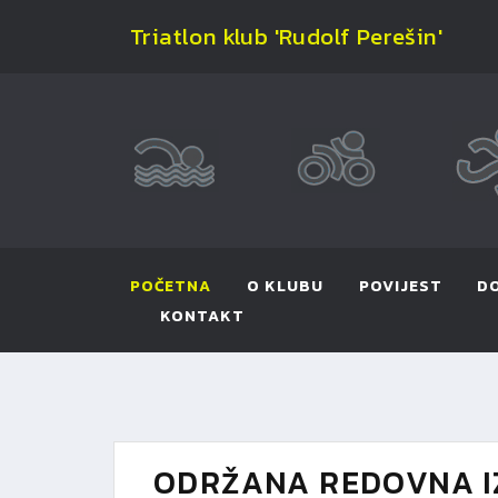
Triatlon klub 'Rudolf Perešin'
POČETNA
O KLUBU
POVIJEST
D
KONTAKT
ODRŽANA REDOVNA IZ