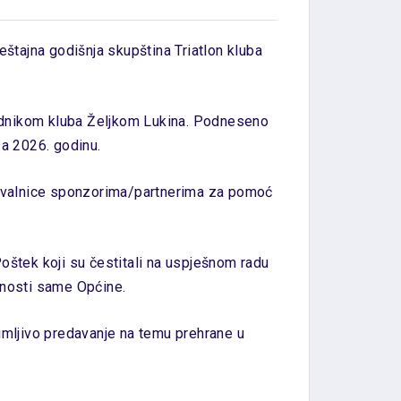
eštajna godišnja skupština Triatlon kluba
jednikom kluba Željkom Lukina. Podneseno
 za 2026. godinu.
zahvalnice sponzorima/partnerima za pomoć
oštek koji su čestitali na uspješnom radu
ćnosti same Općine.
nimljivo predavanje na temu prehrane u