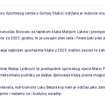
oru Sportskog centra u Gornjoj Stubici održana je redovna izvj
Krunoslav Borovec sa tajnikom kluba Matijom Lukina i preds
šće za 2025. godinu, te je usvojen plan rada i financijski plan
nanja najboljim sportašima kluba u 2025. triatlon sezoni te 
elnik Matija Lešković te predsjednik općinskog vijeća Mario P
oju maksimlanu podršku za daljnje djelovanje kluba prema mogu
davača, nutricionista Luku Batura koji nam je održao jako za
jemo i nadamo se i budućoj suradnji.