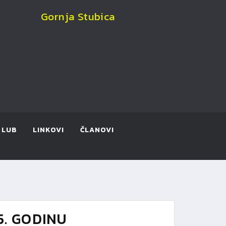
Gornja Stubica
KLUB
LINKOVI
ČLANOVI
. GODINU