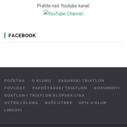
Pratite naš Youtube kanal:
FACEBOOK
POČETNA
O KLUBU
ZAGORSKI TRIATLON
POVIJEST
PAKOŠTANSKI TRIATLON
DOKUMENTI
DUATLON I TRIATLON KLUPSKA LIGA
USTROJ KLUBA
NAŠE UTRKE
UPIS U KLUB
LINKOVI