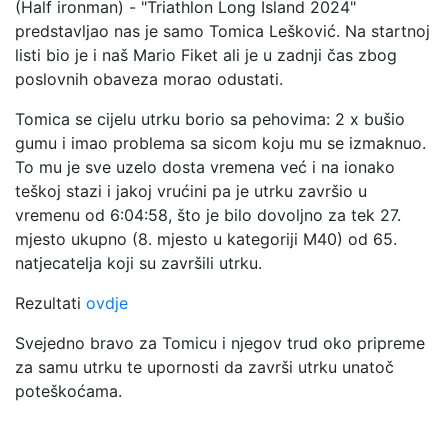
(Half ironman) - "Triathlon Long Island 2024"
predstavljao nas je samo Tomica Lešković. Na startnoj
listi bio je i naš Mario Fiket ali je u zadnji čas zbog
poslovnih obaveza morao odustati.
Tomica se cijelu utrku borio sa pehovima: 2 x bušio
gumu i imao problema sa sicom koju mu se izmaknuo.
To mu je sve uzelo dosta vremena već i na ionako
teškoj stazi i jakoj vrućini pa je utrku završio u
vremenu od 6:04:58, što je bilo dovoljno za tek 27.
mjesto ukupno (8. mjesto u kategoriji M40) od 65.
natjecatelja koji su završili utrku.
Rezultati
ovdje
Svejedno bravo za Tomicu i njegov trud oko pripreme
za samu utrku te upornosti da završi utrku unatoč
poteškoćama.