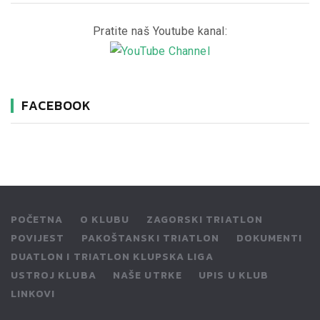
Pratite naš Youtube kanal:
FACEBOOK
POČETNA
O KLUBU
ZAGORSKI TRIATLON
POVIJEST
PAKOŠTANSKI TRIATLON
DOKUMENTI
DUATLON I TRIATLON KLUPSKA LIGA
USTROJ KLUBA
NAŠE UTRKE
UPIS U KLUB
LINKOVI