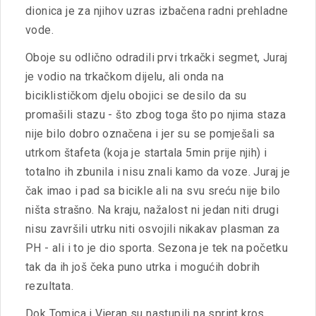
dionica je za njihov uzras izbačena radni prehladne
vode.
Oboje su odlično odradili prvi trkački segmet, Juraj
je vodio na trkačkom dijelu, ali onda na
biciklističkom djelu obojici se desilo da su
promašili stazu - što zbog toga što po njima staza
nije bilo dobro označena i jer su se pomješali sa
utrkom štafeta (koja je startala 5min prije njih) i
totalno ih zbunila i nisu znali kamo da voze. Juraj je
čak imao i pad sa bicikle ali na svu sreću nije bilo
ništa strašno. Na kraju, nažalost ni jedan niti drugi
nisu završili utrku niti osvojili nikakav plasman za
PH - ali i to je dio sporta. Sezona je tek na početku
tak da ih još čeka puno utrka i mogućih dobrih
rezultata.
Dok Tomica i Vjeran su nastupili na sprint kros