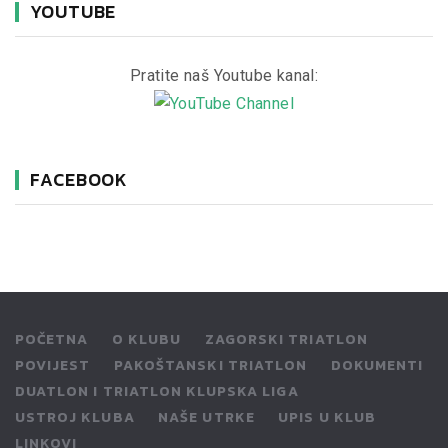
YOUTUBE
Pratite naš Youtube kanal:
FACEBOOK
POČETNA
O KLUBU
ZAGORSKI TRIATLON
POVIJEST
PAKOŠTANSKI TRIATLON
DOKUMENTI
DUATLON I TRIATLON KLUPSKA LIGA
USTROJ KLUBA
NAŠE UTRKE
UPIS U KLUB
LINKOVI